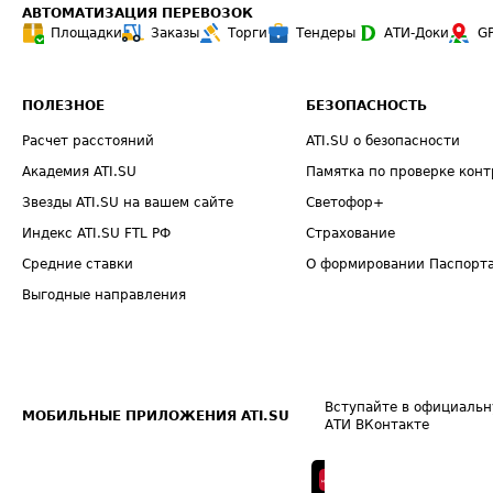
АВТОМАТИЗАЦИЯ ПЕРЕВОЗОК
Площадки
Заказы
Торги
Тендеры
АТИ-Доки
G
ПОЛЕЗНОЕ
БЕЗОПАСНОСТЬ
Расчет расстояний
ATI.SU о безопасности
Академия ATI.SU
Памятка по проверке конт
Звезды ATI.SU на вашем сайте
Светофор+
Индекс ATI.SU FTL РФ
Страхование
Средние ставки
О формировании Паспорт
Выгодные направления
Вступайте в официальн
МОБИЛЬНЫЕ ПРИЛОЖЕНИЯ ATI.SU
АТИ ВКонтакте