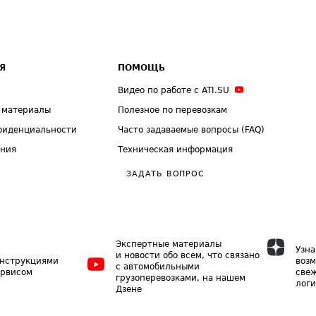
Я
ПОМОЩЬ
Видео по работе с ATI.SU
 материалы
Полезное по перевозкам
фиденциальности
Часто задаваемые вопросы (FAQ)
ения
Техническая информация
ЗАДАТЬ ВОПРОС
Экспертные материалы
Узна
и новости обо всем, что связано
инструкциями
возм
с автомобильными
ервисом
свеж
грузоперевозками, на нашем
логи
Дзене