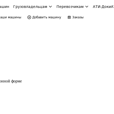
ашин
Грузовладельцам
Перевозчикам
АТИ-Доки
А
Ваши машины
Добавить машину
Заказы
ронной форме