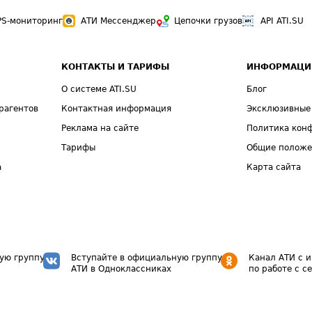
PS-мониторинг
АТИ Мессенджер
Цепочки грузов
API ATI.SU
КОНТАКТЫ И ТАРИФЫ
ИНФОРМАЦИ
О системе ATI.SU
Блог
рагентов
Контактная информация
Эксклюзивные
Реклама на сайте
Политика кон
Тарифы
Общие полож
а
Карта сайта
ую группу
Вступайте в официальную группу
Канал АТИ с 
АТИ в Одноклассниках
по работе с с