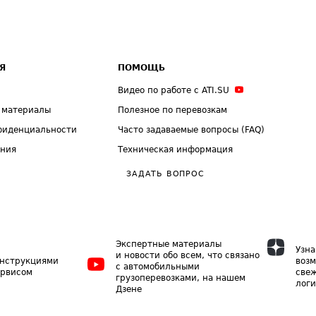
Я
ПОМОЩЬ
Видео по работе с ATI.SU
 материалы
Полезное по перевозкам
фиденциальности
Часто задаваемые вопросы (FAQ)
ения
Техническая информация
ЗАДАТЬ ВОПРОС
Экспертные материалы
Узна
и новости обо всем, что связано
инструкциями
возм
с автомобильными
ервисом
свеж
грузоперевозками, на нашем
логи
Дзене