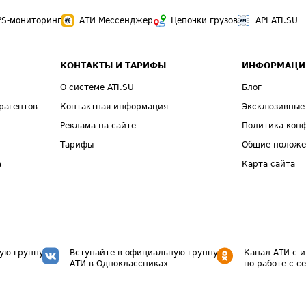
PS-мониторинг
АТИ Мессенджер
Цепочки грузов
API ATI.SU
КОНТАКТЫ И ТАРИФЫ
ИНФОРМАЦИ
О системе ATI.SU
Блог
рагентов
Контактная информация
Эксклюзивные
Реклама на сайте
Политика кон
Тарифы
Общие полож
а
Карта сайта
ую группу
Вступайте в официальную группу
Канал АТИ с 
АТИ в Одноклассниках
по работе с с