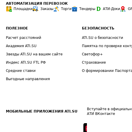
АВТОМАТИЗАЦИЯ ПЕРЕВОЗОК
Площадки
Заказы
Торги
Тендеры
АТИ-Доки
G
ПОЛЕЗНОЕ
БЕЗОПАСНОСТЬ
Расчет расстояний
ATI.SU о безопасности
Академия ATI.SU
Памятка по проверке конт
Звезды ATI.SU на вашем сайте
Светофор+
Индекс ATI.SU FTL РФ
Страхование
Средние ставки
О формировании Паспорт
Выгодные направления
Вступайте в официальн
МОБИЛЬНЫЕ ПРИЛОЖЕНИЯ ATI.SU
АТИ ВКонтакте