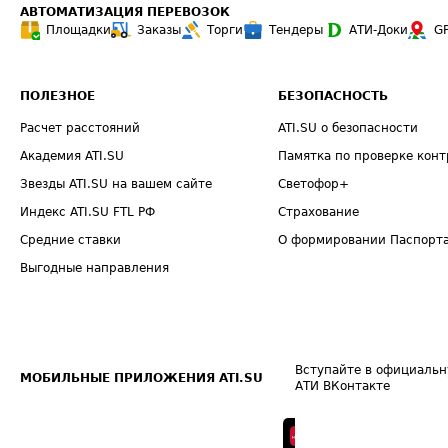
АВТОМАТИЗАЦИЯ ПЕРЕВОЗОК
Площадки
Заказы
Торги
Тендеры
АТИ-Доки
G
ПОЛЕЗНОЕ
БЕЗОПАСНОСТЬ
Расчет расстояний
ATI.SU о безопасности
Академия ATI.SU
Памятка по проверке конт
Звезды ATI.SU на вашем сайте
Светофор+
Индекс ATI.SU FTL РФ
Страхование
Средние ставки
О формировании Паспорт
Выгодные направления
Вступайте в официальн
МОБИЛЬНЫЕ ПРИЛОЖЕНИЯ ATI.SU
АТИ ВКонтакте