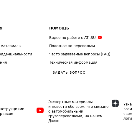
Я
ПОМОЩЬ
Видео по работе с ATI.SU
 материалы
Полезное по перевозкам
фиденциальности
Часто задаваемые вопросы (FAQ)
ения
Техническая информация
ЗАДАТЬ ВОПРОС
Экспертные материалы
Узна
и новости обо всем, что связано
инструкциями
возм
с автомобильными
ервисом
свеж
грузоперевозками, на нашем
логи
Дзене