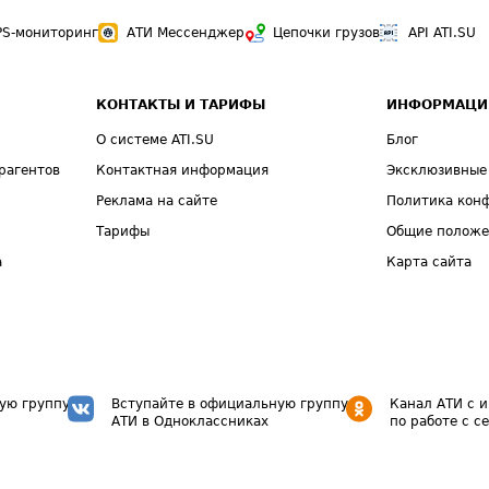
PS-мониторинг
АТИ Мессенджер
Цепочки грузов
API ATI.SU
КОНТАКТЫ И ТАРИФЫ
ИНФОРМАЦИ
О системе ATI.SU
Блог
рагентов
Контактная информация
Эксклюзивные
Реклама на сайте
Политика кон
Тарифы
Общие полож
а
Карта сайта
ую группу
Вступайте в официальную группу
Канал АТИ с 
АТИ в Одноклассниках
по работе с с