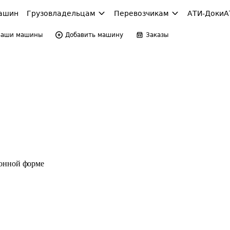
ашин
Грузовладельцам
Перевозчикам
АТИ-Доки
А
Ваши машины
Добавить машину
Заказы
ронной форме