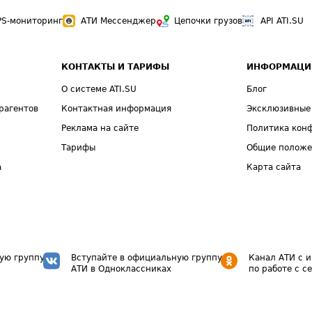
PS-мониторинг
АТИ Мессенджер
Цепочки грузов
API ATI.SU
КОНТАКТЫ И ТАРИФЫ
ИНФОРМАЦИ
О системе ATI.SU
Блог
рагентов
Контактная информация
Эксклюзивные
Реклама на сайте
Политика кон
Тарифы
Общие полож
а
Карта сайта
ую группу
Вступайте в официальную группу
Канал АТИ с 
АТИ в Одноклассниках
по работе с с