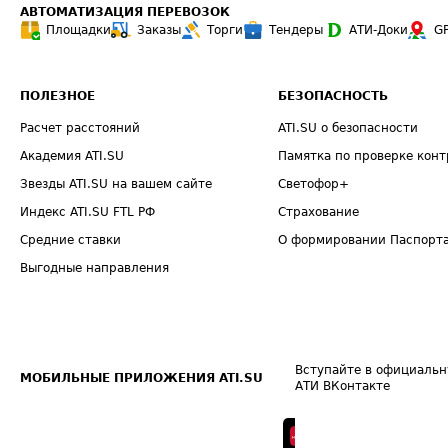
АВТОМАТИЗАЦИЯ ПЕРЕВОЗОК
Площадки
Заказы
Торги
Тендеры
АТИ-Доки
G
ПОЛЕЗНОЕ
БЕЗОПАСНОСТЬ
Расчет расстояний
ATI.SU о безопасности
Академия ATI.SU
Памятка по проверке конт
Звезды ATI.SU на вашем сайте
Светофор+
Индекс ATI.SU FTL РФ
Страхование
Средние ставки
О формировании Паспорт
Выгодные направления
Вступайте в официальн
МОБИЛЬНЫЕ ПРИЛОЖЕНИЯ ATI.SU
АТИ ВКонтакте