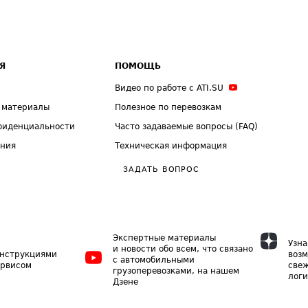
Я
ПОМОЩЬ
Видео по работе с ATI.SU
 материалы
Полезное по перевозкам
фиденциальности
Часто задаваемые вопросы (FAQ)
ения
Техническая информация
ЗАДАТЬ ВОПРОС
Экспертные материалы
Узна
и новости обо всем, что связано
инструкциями
возм
с автомобильными
ервисом
свеж
грузоперевозками, на нашем
логи
Дзене