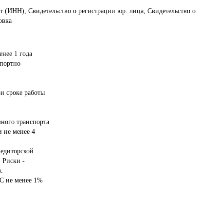
т (ИНН), Свидетельство о регистрации юр. лица, Свидетельство о
овка
нее 1 года

ортно- 

и сроке работы 

Риски -  


