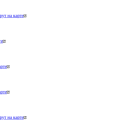
ут на карте
те
арте
арте
ут на карте