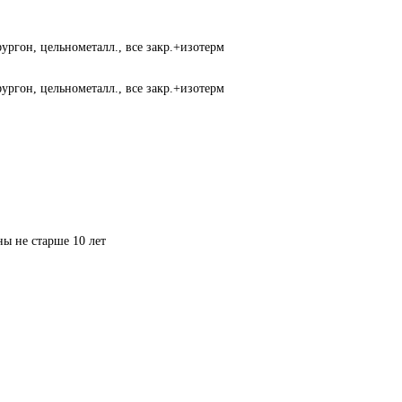
ургон, цельнометалл., все закр.+изотерм
ургон, цельнометалл., все закр.+изотерм
ы не старше 10 лет