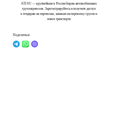
ATI.SU — крупнейшая в России биржа автомобильных
грузоперевозок. Зарегистрируйтесь и получите доступ
к тендерам на перевозки, заявкам на перевозку грузов и
поиск транспорта
Поделиться