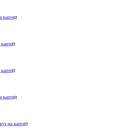
а карте
 карте
 карте
а карте
ут на карте