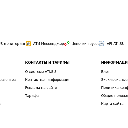
PS-мониторинг
АТИ Мессенджер
Цепочки грузов
API ATI.SU
КОНТАКТЫ И ТАРИФЫ
ИНФОРМАЦИ
О системе ATI.SU
Блог
рагентов
Контактная информация
Эксклюзивные
Реклама на сайте
Политика кон
Тарифы
Общие полож
а
Карта сайта