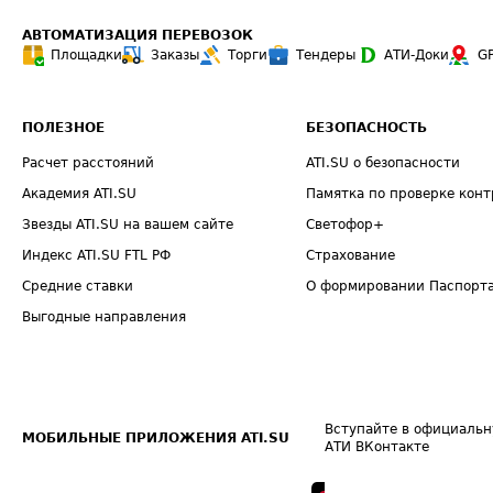
АВТОМАТИЗАЦИЯ ПЕРЕВОЗОК
Площадки
Заказы
Торги
Тендеры
АТИ-Доки
G
ПОЛЕЗНОЕ
БЕЗОПАСНОСТЬ
Расчет расстояний
ATI.SU о безопасности
Академия ATI.SU
Памятка по проверке конт
Звезды ATI.SU на вашем сайте
Светофор+
Индекс ATI.SU FTL РФ
Страхование
Средние ставки
О формировании Паспорт
Выгодные направления
Вступайте в официальн
МОБИЛЬНЫЕ ПРИЛОЖЕНИЯ ATI.SU
АТИ ВКонтакте