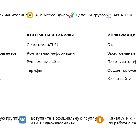
PS-мониторинг
АТИ Мессенджер
Цепочки грузов
API ATI.SU
КОНТАКТЫ И ТАРИФЫ
ИНФОРМАЦИ
О системе ATI.SU
Блог
рагентов
Контактная информация
Эксклюзивные
Реклама на сайте
Политика кон
Тарифы
Общие полож
а
Карта сайта
ую группу
Вступайте в официальную группу
Канал АТИ с 
АТИ в Одноклассниках
по работе с с