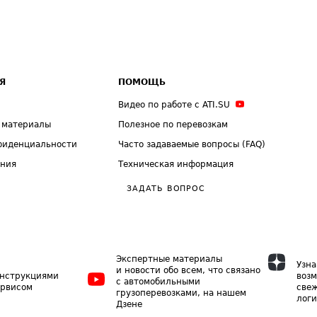
Я
ПОМОЩЬ
Видео по работе с ATI.SU
 материалы
Полезное по перевозкам
фиденциальности
Часто задаваемые вопросы (FAQ)
ения
Техническая информация
ЗАДАТЬ ВОПРОС
Экспертные материалы
Узна
и новости обо всем, что связано
инструкциями
возм
с автомобильными
ервисом
свеж
грузоперевозками, на нашем
логи
Дзене