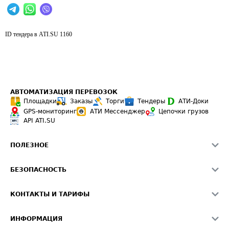
ID тендера в ATI.SU
1160
АВТОМАТИЗАЦИЯ ПЕРЕВОЗОК
Площадки
Заказы
Торги
Тендеры
АТИ-Доки
GPS-мониторинг
АТИ Мессенджер
Цепочки грузов
API ATI.SU
ПОЛЕЗНОЕ
Расчет расстояний
БЕЗОПАСНОСТЬ
Академия ATI.SU
ATI.SU о безопасности
Звезды ATI.SU на вашем сайте
КОНТАКТЫ И ТАРИФЫ
Памятка по проверке контрагентов
Индекс ATI.SU FTL РФ
О системе ATI.SU
Светофор+
Средние ставки
ИНФОРМАЦИЯ
Контактная информация