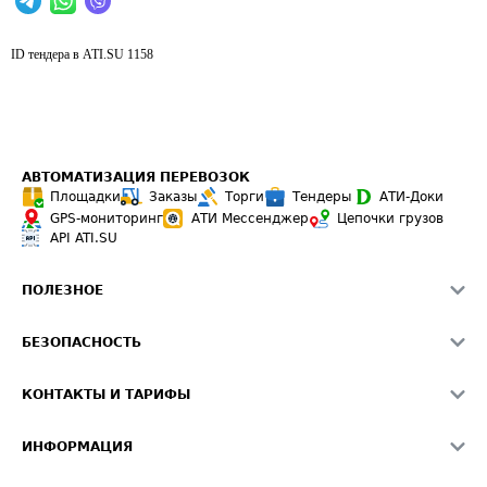
ID тендера в ATI.SU
1158
АВТОМАТИЗАЦИЯ ПЕРЕВОЗОК
Площадки
Заказы
Торги
Тендеры
АТИ-Доки
GPS-мониторинг
АТИ Мессенджер
Цепочки грузов
API ATI.SU
ПОЛЕЗНОЕ
Расчет расстояний
БЕЗОПАСНОСТЬ
Академия ATI.SU
ATI.SU о безопасности
Звезды ATI.SU на вашем сайте
КОНТАКТЫ И ТАРИФЫ
Памятка по проверке контрагентов
Индекс ATI.SU FTL РФ
О системе ATI.SU
Светофор+
Средние ставки
ИНФОРМАЦИЯ
Контактная информация
Страхование
Выгодные направления
Блог