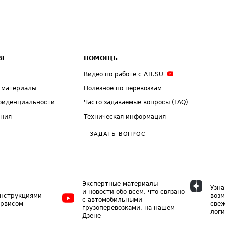
Я
ПОМОЩЬ
Видео по работе с ATI.SU
 материалы
Полезное по перевозкам
фиденциальности
Часто задаваемые вопросы (FAQ)
ения
Техническая информация
ЗАДАТЬ ВОПРОС
Экспертные материалы
Узна
и новости обо всем, что связано
инструкциями
возм
с автомобильными
ервисом
свеж
грузоперевозками, на нашем
логи
Дзене