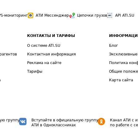
PS-мониторинг
АТИ Мессенджер
Цепочки грузов
API ATI.SU
КОНТАКТЫ И ТАРИФЫ
ИНФОРМАЦИ
О системе ATI.SU
Блог
рагентов
Контактная информация
Эксклюзивные
Реклама на сайте
Политика кон
Тарифы
Общие полож
а
Карта сайта
ую группу
Вступайте в официальную группу
Канал АТИ с 
АТИ в Одноклассниках
по работе с с