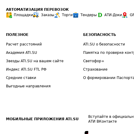
АВТОМАТИЗАЦИЯ ПЕРЕВОЗОК
Площадки
Заказы
Торги
Тендеры
АТИ-Доки
G
ПОЛЕЗНОЕ
БЕЗОПАСНОСТЬ
Расчет расстояний
ATI.SU о безопасности
Академия ATI.SU
Памятка по проверке конт
Звезды ATI.SU на вашем сайте
Светофор+
Индекс ATI.SU FTL РФ
Страхование
Средние ставки
О формировании Паспорт
Выгодные направления
Вступайте в официальн
МОБИЛЬНЫЕ ПРИЛОЖЕНИЯ ATI.SU
АТИ ВКонтакте