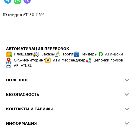
ID тендера в ATI.SU
11526
АВТОМАТИЗАЦИЯ ПЕРЕВОЗОК
Площадки
Заказы
Торги
Тендеры
АТИ-Доки
GPS-мониторинг
АТИ Мессенджер
Цепочки грузов
API ATI.SU
ПОЛЕЗНОЕ
Расчет расстояний
БЕЗОПАСНОСТЬ
Академия ATI.SU
ATI.SU о безопасности
Звезды ATI.SU на вашем сайте
КОНТАКТЫ И ТАРИФЫ
Памятка по проверке контрагентов
Индекс ATI.SU FTL РФ
О системе ATI.SU
Светофор+
Средние ставки
ИНФОРМАЦИЯ
Контактная информация
Страхование
Выгодные направления
Блог