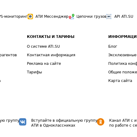
PS-мониторинг
АТИ Мессенджер
Цепочки грузов
API ATI.SU
КОНТАКТЫ И ТАРИФЫ
ИНФОРМАЦИ
О системе ATI.SU
Блог
рагентов
Контактная информация
Эксклюзивные
Реклама на сайте
Политика кон
Тарифы
Общие полож
а
Карта сайта
ую группу
Вступайте в официальную группу
Канал АТИ с 
АТИ в Одноклассниках
по работе с с