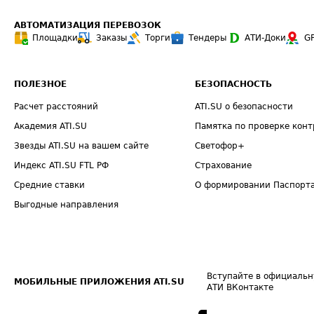
АВТОМАТИЗАЦИЯ ПЕРЕВОЗОК
Площадки
Заказы
Торги
Тендеры
АТИ-Доки
G
ПОЛЕЗНОЕ
БЕЗОПАСНОСТЬ
Расчет расстояний
ATI.SU о безопасности
Академия ATI.SU
Памятка по проверке конт
Звезды ATI.SU на вашем сайте
Светофор+
Индекс ATI.SU FTL РФ
Страхование
Средние ставки
О формировании Паспорт
Выгодные направления
Вступайте в официальн
МОБИЛЬНЫЕ ПРИЛОЖЕНИЯ ATI.SU
АТИ ВКонтакте