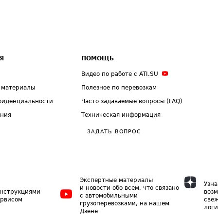
Я
ПОМОЩЬ
Видео по работе с ATI.SU
 материалы
Полезное по перевозкам
фиденциальности
Часто задаваемые вопросы (FAQ)
ения
Техническая информация
ЗАДАТЬ ВОПРОС
Экспертные материалы
Узна
и новости обо всем, что связано
инструкциями
возм
с автомобильными
ервисом
свеж
грузоперевозками, на нашем
логи
Дзене