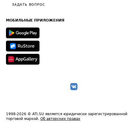
Полезное по перевозкам
Общие положения
ЗАДАТЬ ВОПРОС
Часто задаваемые вопросы (FAQ)
Карта сайта
Техническая информация
МОБИЛЬНЫЕ ПРИЛОЖЕНИЯ
1998-2026
© ATI.SU является юридически зарегистрированной
торговой маркой.
Об авторских правах