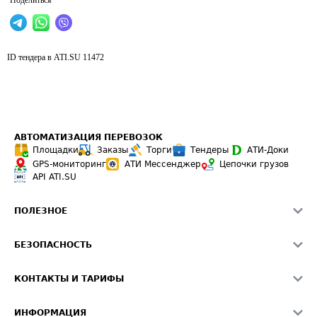
Поделиться
ID тендера в ATI.SU
11472
АВТОМАТИЗАЦИЯ ПЕРЕВОЗОК
Площадки
Заказы
Торги
Тендеры
АТИ-Доки
GPS-мониторинг
АТИ Мессенджер
Цепочки грузов
API ATI.SU
ПОЛЕЗНОЕ
Расчет расстояний
БЕЗОПАСНОСТЬ
Академия ATI.SU
ATI.SU о безопасности
Звезды ATI.SU на вашем сайте
КОНТАКТЫ И ТАРИФЫ
Памятка по проверке контрагентов
Индекс ATI.SU FTL РФ
О системе ATI.SU
Светофор+
Средние ставки
ИНФОРМАЦИЯ