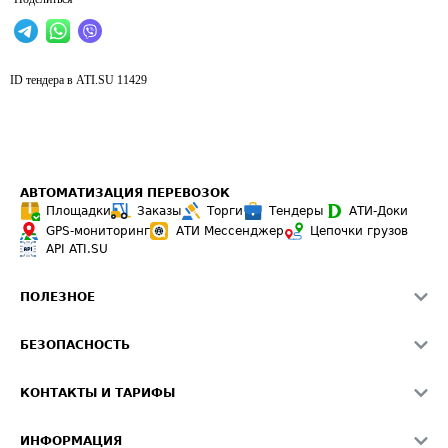
ID тендера в ATI.SU
11429
АВТОМАТИЗАЦИЯ ПЕРЕВОЗОК
Площадки
Заказы
Торги
Тендеры
АТИ-Доки
GPS-мониторинг
АТИ Мессенджер
Цепочки грузов
API ATI.SU
ПОЛЕЗНОЕ
Расчет расстояний
БЕЗОПАСНОСТЬ
Академия ATI.SU
ATI.SU о безопасности
Звезды ATI.SU на вашем сайте
КОНТАКТЫ И ТАРИФЫ
Памятка по проверке контрагентов
Индекс ATI.SU FTL РФ
О системе ATI.SU
Светофор+
Средние ставки
ИНФОРМАЦИЯ