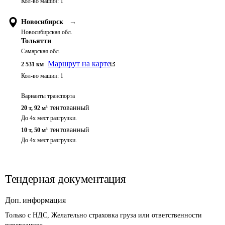
Кол-во машин:
1
Новосибирск
→
Новосибирская обл.
Тольятти
Самарская обл.
Маршрут на карте
2 531
км
Кол-во машин:
1
Варианты транспорта
тентованный
20 т
,
92 м³
До 4х мест разгрузки.
тентованный
10 т
,
50 м³
До 4х мест разгрузки.
Тендерная документация
Доп. информация
Только с НДС, Желательно страховка груза или ответственности 