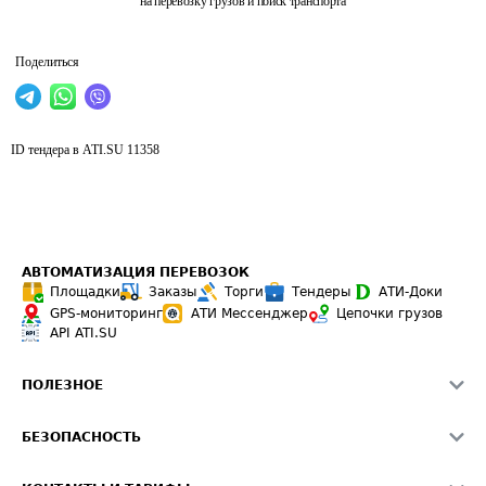
на перевозку грузов и поиск транспорта
Поделиться
ID тендера в ATI.SU
11358
АВТОМАТИЗАЦИЯ ПЕРЕВОЗОК
Площадки
Заказы
Торги
Тендеры
АТИ-Доки
GPS-мониторинг
АТИ Мессенджер
Цепочки грузов
API ATI.SU
ПОЛЕЗНОЕ
Расчет расстояний
БЕЗОПАСНОСТЬ
Академия ATI.SU
ATI.SU о безопасности
Звезды ATI.SU на вашем сайте