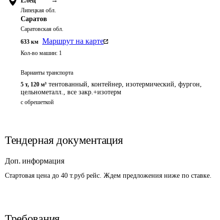
Елец
→
Липецкая обл.
Саратов
Саратовская обл.
Маршрут на карте
633
км
Кол-во машин:
1
Варианты транспорта
тентованный, контейнер, изотермический, фургон,
5 т
,
120 м³
цельнометалл., все закр.+изотерм
с обрешеткой
Тендерная документация
Доп. информация
Стартовая цена до 40 т.руб рейс. Ждем предложения ниже по ставке.
Требования