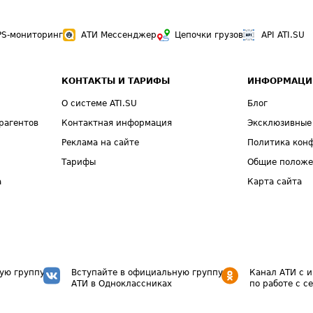
PS-мониторинг
АТИ Мессенджер
Цепочки грузов
API ATI.SU
КОНТАКТЫ И ТАРИФЫ
ИНФОРМАЦИ
О системе ATI.SU
Блог
рагентов
Контактная информация
Эксклюзивные
Реклама на сайте
Политика кон
Тарифы
Общие полож
а
Карта сайта
ую группу
Вступайте в официальную группу
Канал АТИ с 
АТИ в Одноклассниках
по работе с с