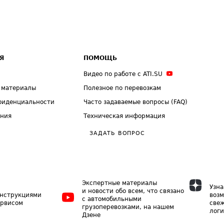
Я
ПОМОЩЬ
Видео по работе с ATI.SU
 материалы
Полезное по перевозкам
фиденциальности
Часто задаваемые вопросы (FAQ)
ения
Техническая информация
ЗАДАТЬ ВОПРОС
Экспертные материалы
Узна
и новости обо всем, что связано
инструкциями
возм
с автомобильными
ервисом
свеж
грузоперевозками, на нашем
логи
Дзене