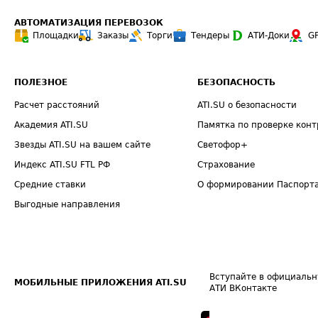
АВТОМАТИЗАЦИЯ ПЕРЕВОЗОК
Площадки
Заказы
Торги
Тендеры
АТИ-Доки
G
ПОЛЕЗНОЕ
БЕЗОПАСНОСТЬ
Расчет расстояний
ATI.SU о безопасности
Академия ATI.SU
Памятка по проверке конт
Звезды ATI.SU на вашем сайте
Светофор+
Индекс ATI.SU FTL РФ
Страхование
Средние ставки
О формировании Паспорт
Выгодные направления
Вступайте в официальн
МОБИЛЬНЫЕ ПРИЛОЖЕНИЯ ATI.SU
АТИ ВКонтакте