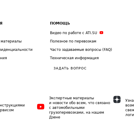
Я
ПОМОЩЬ
Видео по работе с ATI.SU
 материалы
Полезное по перевозкам
фиденциальности
Часто задаваемые вопросы (FAQ)
ения
Техническая информация
ЗАДАТЬ ВОПРОС
Экспертные материалы
Узна
и новости обо всем, что связано
инструкциями
возм
с автомобильными
ервисом
свеж
грузоперевозками, на нашем
логи
Дзене