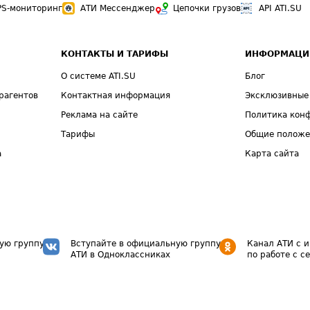
PS-мониторинг
АТИ Мессенджер
Цепочки грузов
API ATI.SU
КОНТАКТЫ И ТАРИФЫ
ИНФОРМАЦИ
О системе ATI.SU
Блог
рагентов
Контактная информация
Эксклюзивные
Реклама на сайте
Политика кон
Тарифы
Общие полож
а
Карта сайта
ую группу
Вступайте в официальную группу
Канал АТИ с 
АТИ в Одноклассниках
по работе с с