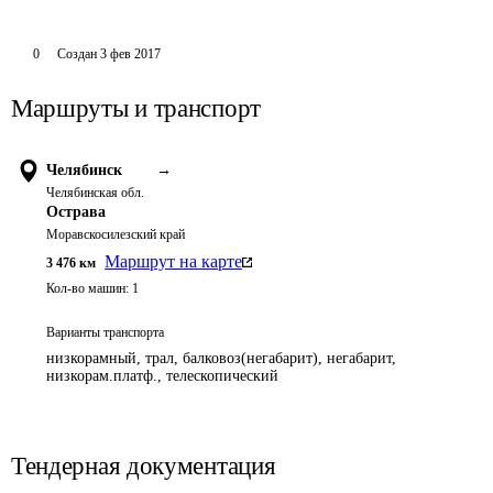
0
Создан
3 фев 2017
Маршруты и транспорт
Челябинск
→
Челябинская обл.
Острава
Моравскосилезский край
Маршрут на карте
3 476
км
Кол-во машин:
1
Варианты транспорта
низкорамный, трал, балковоз(негабарит), негабарит,
низкорам.платф., телескопический
Тендерная документация