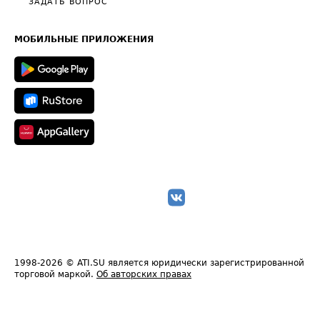
Общие положения
ЗАДАТЬ ВОПРОС
Часто задаваемые вопросы (FAQ)
Карта сайта
Техническая информация
МОБИЛЬНЫЕ ПРИЛОЖЕНИЯ
1998-2026
© ATI.SU является юридически зарегистрированной
торговой маркой.
Об авторских правах