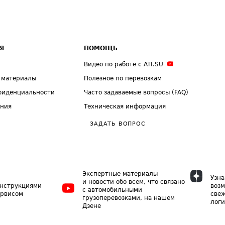
Я
ПОМОЩЬ
Видео по работе с ATI.SU
 материалы
Полезное по перевозкам
фиденциальности
Часто задаваемые вопросы (FAQ)
ения
Техническая информация
ЗАДАТЬ ВОПРОС
Экспертные материалы
Узна
и новости обо всем, что связано
инструкциями
возм
с автомобильными
ервисом
свеж
грузоперевозками, на нашем
логи
Дзене