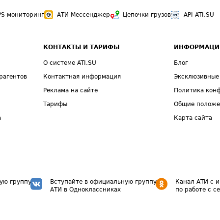
PS-мониторинг
АТИ Мессенджер
Цепочки грузов
API ATI.SU
КОНТАКТЫ И ТАРИФЫ
ИНФОРМАЦИ
О системе ATI.SU
Блог
рагентов
Контактная информация
Эксклюзивные
Реклама на сайте
Политика кон
Тарифы
Общие полож
а
Карта сайта
ую группу
Вступайте в официальную группу
Канал АТИ с 
АТИ в Одноклассниках
по работе с с