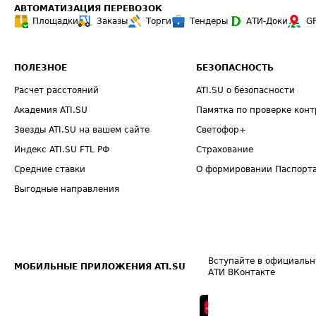
АВТОМАТИЗАЦИЯ ПЕРЕВОЗОК
Площадки
Заказы
Торги
Тендеры
АТИ-Доки
G
ПОЛЕЗНОЕ
БЕЗОПАСНОСТЬ
Расчет расстояний
ATI.SU о безопасности
Академия ATI.SU
Памятка по проверке конт
Звезды ATI.SU на вашем сайте
Светофор+
Индекс ATI.SU FTL РФ
Страхование
Средние ставки
О формировании Паспорт
Выгодные направления
Вступайте в официальн
МОБИЛЬНЫЕ ПРИЛОЖЕНИЯ ATI.SU
АТИ ВКонтакте