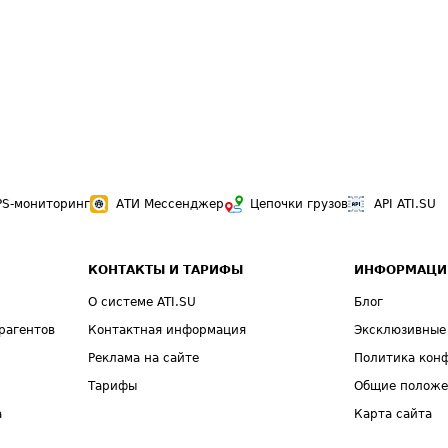
PS-мониторинг
АТИ Мессенджер
Цепочки грузов
API ATI.SU
КОНТАКТЫ И ТАРИФЫ
ИНФОРМАЦИ
О системе ATI.SU
Блог
рагентов
Контактная информация
Эксклюзивные
Реклама на сайте
Политика кон
Тарифы
Общие полож
а
Карта сайта