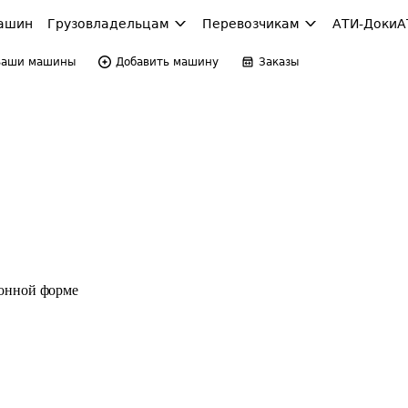
ашин
Грузовладельцам
Перевозчикам
АТИ-Доки
А
Ваши машины
Добавить машину
Заказы
ронной форме