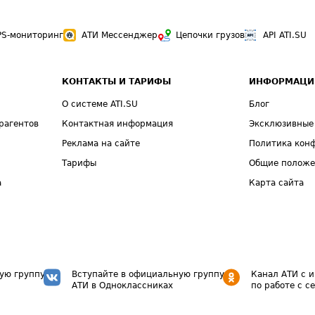
PS-мониторинг
АТИ Мессенджер
Цепочки грузов
API ATI.SU
КОНТАКТЫ И ТАРИФЫ
ИНФОРМАЦИ
О системе ATI.SU
Блог
рагентов
Контактная информация
Эксклюзивные
Реклама на сайте
Политика кон
Тарифы
Общие полож
а
Карта сайта
ую группу
Вступайте в официальную группу
Канал АТИ с 
АТИ в Одноклассниках
по работе с с