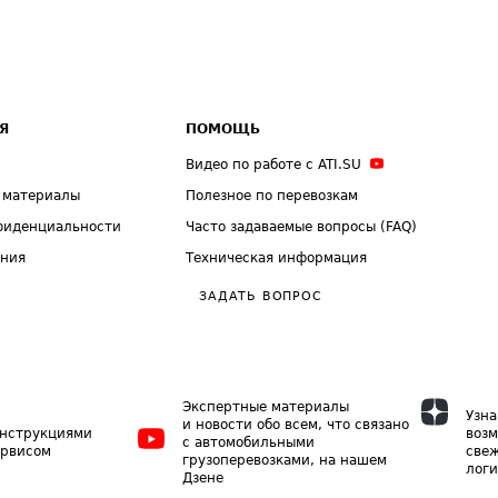
Я
ПОМОЩЬ
Видео по работе с ATI.SU
 материалы
Полезное по перевозкам
фиденциальности
Часто задаваемые вопросы (FAQ)
ения
Техническая информация
ЗАДАТЬ ВОПРОС
Экспертные материалы
Узна
и новости обо всем, что связано
инструкциями
возм
с автомобильными
ервисом
свеж
грузоперевозками, на нашем
логи
Дзене