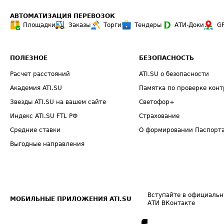
АВТОМАТИЗАЦИЯ ПЕРЕВОЗОК
Площадки
Заказы
Торги
Тендеры
АТИ-Доки
G
ПОЛЕЗНОЕ
БЕЗОПАСНОСТЬ
Расчет расстояний
ATI.SU о безопасности
Академия ATI.SU
Памятка по проверке конт
Звезды ATI.SU на вашем сайте
Светофор+
Индекс ATI.SU FTL РФ
Страхование
Средние ставки
О формировании Паспорт
Выгодные направления
Вступайте в официальн
МОБИЛЬНЫЕ ПРИЛОЖЕНИЯ ATI.SU
АТИ ВКонтакте