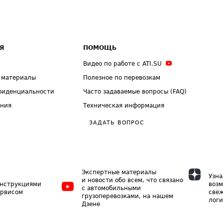
Я
ПОМОЩЬ
Видео по работе с ATI.SU
 материалы
Полезное по перевозкам
фиденциальности
Часто задаваемые вопросы (FAQ)
ения
Техническая информация
ЗАДАТЬ ВОПРОС
Экспертные материалы
Узна
и новости обо всем, что связано
инструкциями
возм
с автомобильными
ервисом
свеж
грузоперевозками, на нашем
логи
Дзене