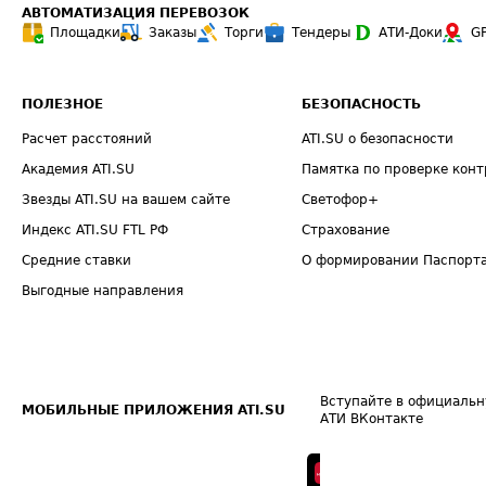
АВТОМАТИЗАЦИЯ ПЕРЕВОЗОК
Площадки
Заказы
Торги
Тендеры
АТИ-Доки
G
ПОЛЕЗНОЕ
БЕЗОПАСНОСТЬ
Расчет расстояний
ATI.SU о безопасности
Академия ATI.SU
Памятка по проверке конт
Звезды ATI.SU на вашем сайте
Светофор+
Индекс ATI.SU FTL РФ
Страхование
Средние ставки
О формировании Паспорт
Выгодные направления
Вступайте в официальн
МОБИЛЬНЫЕ ПРИЛОЖЕНИЯ ATI.SU
АТИ ВКонтакте