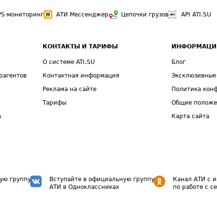
PS-мониторинг
АТИ Мессенджер
Цепочки грузов
API ATI.SU
КОНТАКТЫ И ТАРИФЫ
ИНФОРМАЦИ
О системе ATI.SU
Блог
рагентов
Контактная информация
Эксклюзивные
Реклама на сайте
Политика кон
Тарифы
Общие полож
а
Карта сайта
ую группу
Вступайте в официальную группу
Канал АТИ с 
АТИ в Одноклассниках
по работе с с