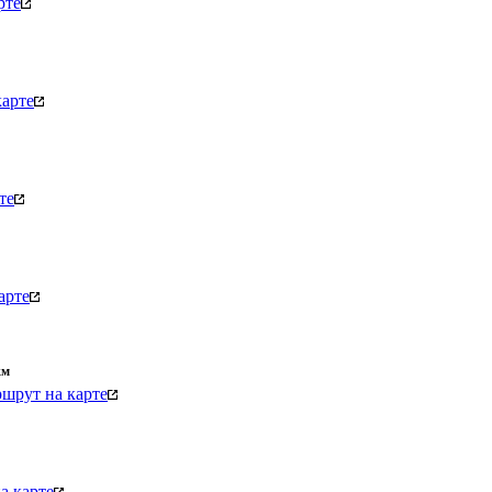
рте
арте
те
арте
км
шрут на карте
а карте