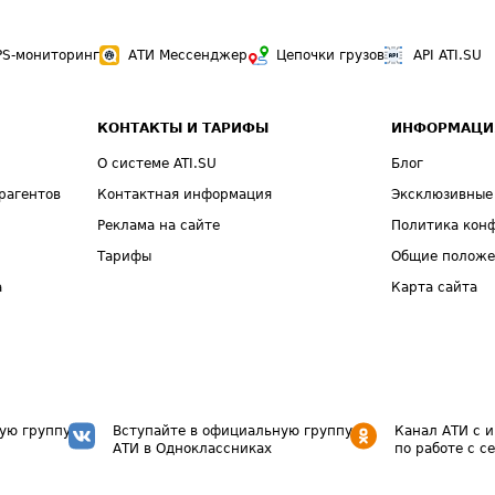
PS-мониторинг
АТИ Мессенджер
Цепочки грузов
API ATI.SU
КОНТАКТЫ И ТАРИФЫ
ИНФОРМАЦИ
О системе ATI.SU
Блог
рагентов
Контактная информация
Эксклюзивные
Реклама на сайте
Политика кон
Тарифы
Общие полож
а
Карта сайта
ую группу
Вступайте в официальную группу
Канал АТИ с 
АТИ в Одноклассниках
по работе с с