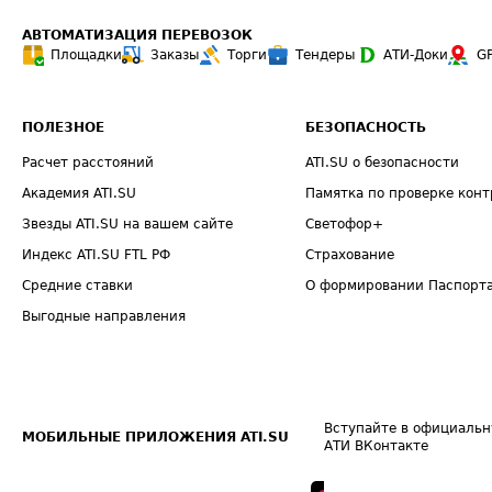
АВТОМАТИЗАЦИЯ ПЕРЕВОЗОК
Площадки
Заказы
Торги
Тендеры
АТИ-Доки
G
ПОЛЕЗНОЕ
БЕЗОПАСНОСТЬ
Расчет расстояний
ATI.SU о безопасности
Академия ATI.SU
Памятка по проверке конт
Звезды ATI.SU на вашем сайте
Светофор+
Индекс ATI.SU FTL РФ
Страхование
Средние ставки
О формировании Паспорт
Выгодные направления
Вступайте в официальн
МОБИЛЬНЫЕ ПРИЛОЖЕНИЯ ATI.SU
АТИ ВКонтакте