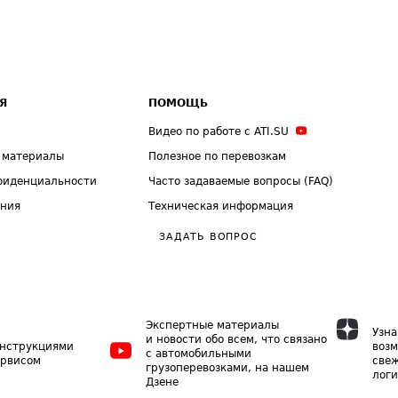
Я
ПОМОЩЬ
Видео по работе с ATI.SU
 материалы
Полезное по перевозкам
фиденциальности
Часто задаваемые вопросы (FAQ)
ения
Техническая информация
ЗАДАТЬ ВОПРОС
Экспертные материалы
Узна
и новости обо всем, что связано
инструкциями
возм
с автомобильными
ервисом
свеж
грузоперевозками, на нашем
логи
Дзене