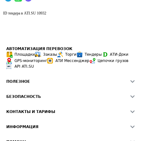
ID тендера в ATI.SU
10932
АВТОМАТИЗАЦИЯ ПЕРЕВОЗОК
Площадки
Заказы
Торги
Тендеры
АТИ-Доки
GPS-мониторинг
АТИ Мессенджер
Цепочки грузов
API ATI.SU
ПОЛЕЗНОЕ
Расчет расстояний
БЕЗОПАСНОСТЬ
Академия ATI.SU
ATI.SU о безопасности
Звезды ATI.SU на вашем сайте
КОНТАКТЫ И ТАРИФЫ
Памятка по проверке контрагентов
Индекс ATI.SU FTL РФ
О системе ATI.SU
Светофор+
Средние ставки
ИНФОРМАЦИЯ
Контактная информация
Страхование
Выгодные направления
Блог
Реклама на сайте