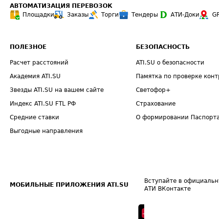
АВТОМАТИЗАЦИЯ ПЕРЕВОЗОК
Площадки
Заказы
Торги
Тендеры
АТИ-Доки
G
ПОЛЕЗНОЕ
БЕЗОПАСНОСТЬ
Расчет расстояний
ATI.SU о безопасности
Академия ATI.SU
Памятка по проверке конт
Звезды ATI.SU на вашем сайте
Светофор+
Индекс ATI.SU FTL РФ
Страхование
Средние ставки
О формировании Паспорт
Выгодные направления
Вступайте в официальн
МОБИЛЬНЫЕ ПРИЛОЖЕНИЯ ATI.SU
АТИ ВКонтакте