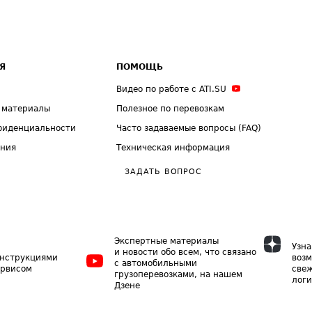
Я
ПОМОЩЬ
Видео по работе с ATI.SU
 материалы
Полезное по перевозкам
фиденциальности
Часто задаваемые вопросы (FAQ)
ения
Техническая информация
ЗАДАТЬ ВОПРОС
Экспертные материалы
Узна
и новости обо всем, что связано
инструкциями
возм
с автомобильными
ервисом
свеж
грузоперевозками, на нашем
логи
Дзене