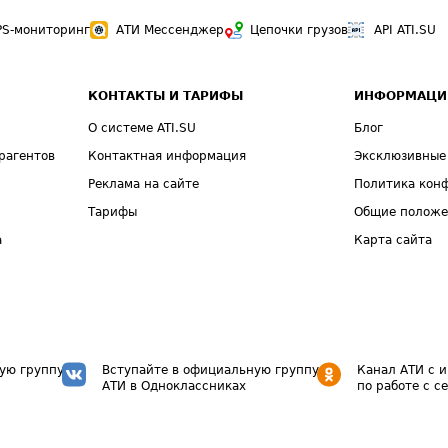
PS-мониторинг
АТИ Мессенджер
Цепочки грузов
API ATI.SU
КОНТАКТЫ И ТАРИФЫ
ИНФОРМАЦИ
О системе ATI.SU
Блог
рагентов
Контактная информация
Эксклюзивные
Реклама на сайте
Политика кон
Тарифы
Общие полож
а
Карта сайта
ую группу
Вступайте в официальную группу
Канал АТИ с 
АТИ в Одноклассниках
по работе с с