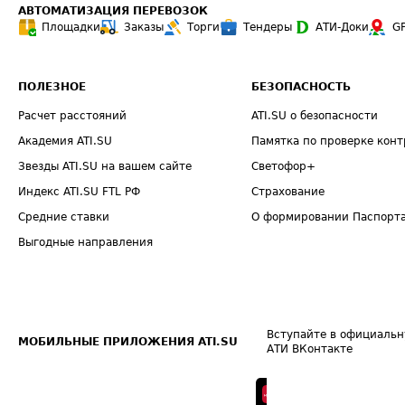
АВТОМАТИЗАЦИЯ ПЕРЕВОЗОК
Площадки
Заказы
Торги
Тендеры
АТИ-Доки
G
ПОЛЕЗНОЕ
БЕЗОПАСНОСТЬ
Расчет расстояний
ATI.SU о безопасности
Академия ATI.SU
Памятка по проверке конт
Звезды ATI.SU на вашем сайте
Светофор+
Индекс ATI.SU FTL РФ
Страхование
Средние ставки
О формировании Паспорт
Выгодные направления
Вступайте в официальн
МОБИЛЬНЫЕ ПРИЛОЖЕНИЯ ATI.SU
АТИ ВКонтакте