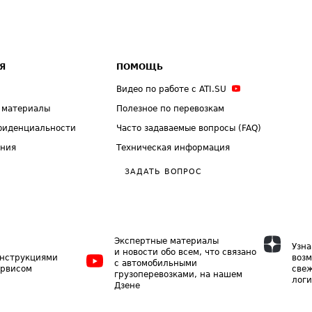
Я
ПОМОЩЬ
Видео по работе с ATI.SU
 материалы
Полезное по перевозкам
фиденциальности
Часто задаваемые вопросы (FAQ)
ения
Техническая информация
ЗАДАТЬ ВОПРОС
Экспертные материалы
Узна
и новости обо всем, что связано
инструкциями
возм
с автомобильными
ервисом
свеж
грузоперевозками, на нашем
логи
Дзене