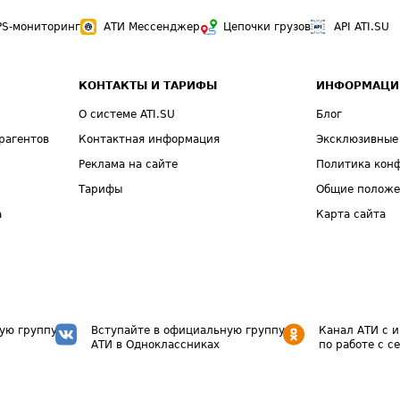
PS-мониторинг
АТИ Мессенджер
Цепочки грузов
API ATI.SU
КОНТАКТЫ И ТАРИФЫ
ИНФОРМАЦИ
О системе ATI.SU
Блог
рагентов
Контактная информация
Эксклюзивные
Реклама на сайте
Политика кон
Тарифы
Общие полож
а
Карта сайта
ую группу
Вступайте в официальную группу
Канал АТИ с 
АТИ в Одноклассниках
по работе с с