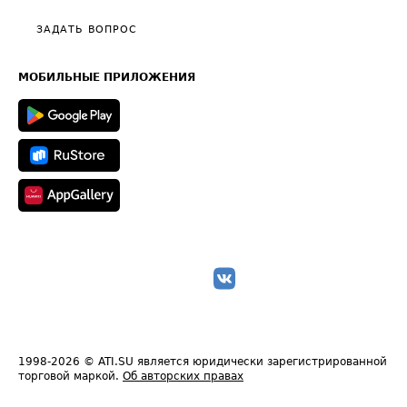
Политика конфиденциальности
Полезное по перевозкам
Общие положения
ЗАДАТЬ ВОПРОС
Часто задаваемые вопросы (FAQ)
Карта сайта
Техническая информация
МОБИЛЬНЫЕ ПРИЛОЖЕНИЯ
1998-2026
© ATI.SU является юридически зарегистрированной
торговой маркой.
Об авторских правах