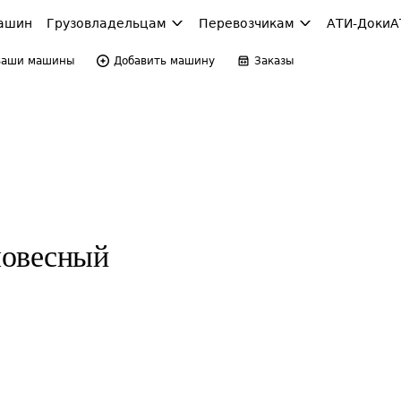
ашин
Грузовладельцам
Перевозчикам
АТИ-Доки
А
Ваши машины
Добавить машину
Заказы
ловесный