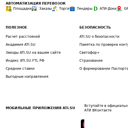
АВТОМАТИЗАЦИЯ ПЕРЕВОЗОК
Площадки
Заказы
Торги
Тендеры
АТИ-Доки
G
ПОЛЕЗНОЕ
БЕЗОПАСНОСТЬ
Расчет расстояний
ATI.SU о безопасности
Академия ATI.SU
Памятка по проверке конт
Звезды ATI.SU на вашем сайте
Светофор+
Индекс ATI.SU FTL РФ
Страхование
Средние ставки
О формировании Паспорт
Выгодные направления
Вступайте в официальн
МОБИЛЬНЫЕ ПРИЛОЖЕНИЯ ATI.SU
АТИ ВКонтакте