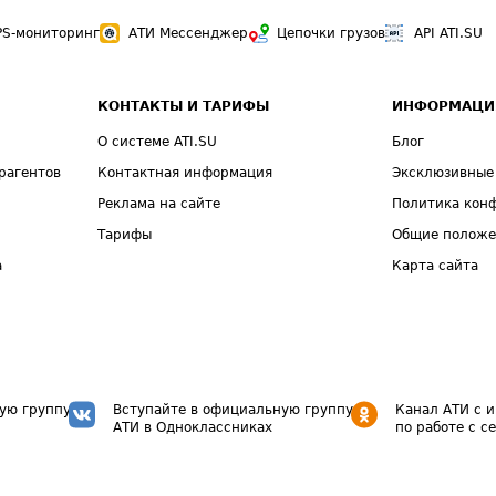
PS-мониторинг
АТИ Мессенджер
Цепочки грузов
API ATI.SU
КОНТАКТЫ И ТАРИФЫ
ИНФОРМАЦИ
О системе ATI.SU
Блог
рагентов
Контактная информация
Эксклюзивные
Реклама на сайте
Политика кон
Тарифы
Общие полож
а
Карта сайта
ую группу
Вступайте в официальную группу
Канал АТИ с 
АТИ в Одноклассниках
по работе с с