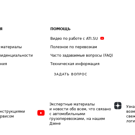
Я
ПОМОЩЬ
Видео по работе с ATI.SU
 материалы
Полезное по перевозкам
фиденциальности
Часто задаваемые вопросы (FAQ)
ения
Техническая информация
ЗАДАТЬ ВОПРОС
Экспертные материалы
Узна
и новости обо всем, что связано
инструкциями
возм
с автомобильными
ервисом
свеж
грузоперевозками, на нашем
логи
Дзене