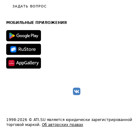
Полезное по перевозкам
Общие положения
ЗАДАТЬ ВОПРОС
Часто задаваемые вопросы (FAQ)
Карта сайта
Техническая информация
МОБИЛЬНЫЕ ПРИЛОЖЕНИЯ
1998-2026
© ATI.SU является юридически зарегистрированной
торговой маркой.
Об авторских правах