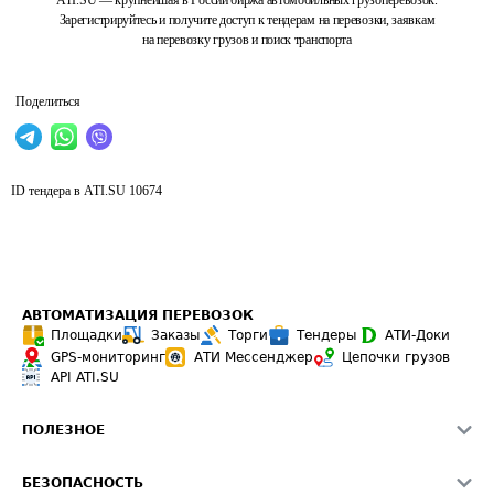
ATI.SU — крупнейшая в России биржа автомобильных грузоперевозок.
Зарегистрируйтесь и получите доступ к тендерам на перевозки, заявкам
на перевозку грузов и поиск транспорта
Поделиться
ID тендера в ATI.SU
10674
АВТОМАТИЗАЦИЯ ПЕРЕВОЗОК
Площадки
Заказы
Торги
Тендеры
АТИ-Доки
GPS-мониторинг
АТИ Мессенджер
Цепочки грузов
API ATI.SU
ПОЛЕЗНОЕ
Расчет расстояний
БЕЗОПАСНОСТЬ