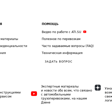
Я
ПОМОЩЬ
Видео по работе с ATI.SU
 материалы
Полезное по перевозкам
фиденциальности
Часто задаваемые вопросы (FAQ)
ения
Техническая информация
ЗАДАТЬ ВОПРОС
Экспертные материалы
Узна
и новости обо всем, что связано
инструкциями
возм
с автомобильными
ервисом
свеж
грузоперевозками, на нашем
логи
Дзене