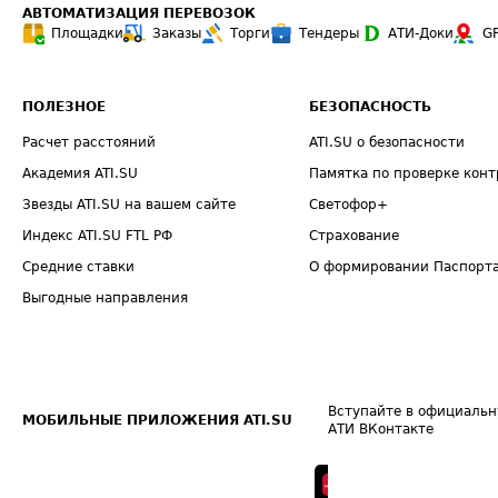
АВТОМАТИЗАЦИЯ ПЕРЕВОЗОК
Площадки
Заказы
Торги
Тендеры
АТИ-Доки
G
ПОЛЕЗНОЕ
БЕЗОПАСНОСТЬ
Расчет расстояний
ATI.SU о безопасности
Академия ATI.SU
Памятка по проверке конт
Звезды ATI.SU на вашем сайте
Светофор+
Индекс ATI.SU FTL РФ
Страхование
Средние ставки
О формировании Паспорт
Выгодные направления
Вступайте в официальн
МОБИЛЬНЫЕ ПРИЛОЖЕНИЯ ATI.SU
АТИ ВКонтакте