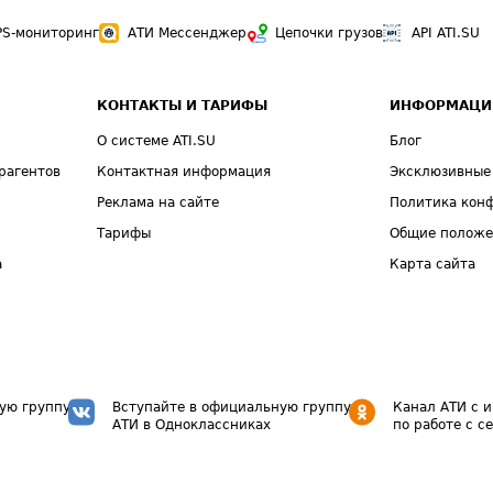
PS-мониторинг
АТИ Мессенджер
Цепочки грузов
API ATI.SU
КОНТАКТЫ И ТАРИФЫ
ИНФОРМАЦИ
О системе ATI.SU
Блог
рагентов
Контактная информация
Эксклюзивные
Реклама на сайте
Политика кон
Тарифы
Общие полож
а
Карта сайта
ую группу
Вступайте в официальную группу
Канал АТИ с 
АТИ в Одноклассниках
по работе с с