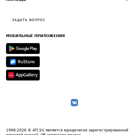
Эксклюзивные материалы
Тарифы
Видео по работе с ATI.SU
Политика конфиденциальности
Полезное по перевозкам
Общие положения
ЗАДАТЬ ВОПРОС
Часто задаваемые вопросы (FAQ)
Карта сайта
Техническая информация
МОБИЛЬНЫЕ ПРИЛОЖЕНИЯ
1998-2026
© ATI.SU является юридически зарегистрированной