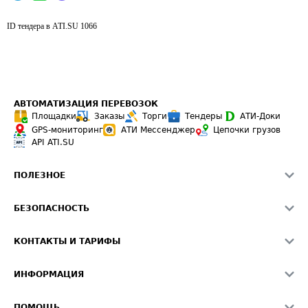
ID тендера в ATI.SU
1066
АВТОМАТИЗАЦИЯ ПЕРЕВОЗОК
Площадки
Заказы
Торги
Тендеры
АТИ-Доки
GPS-мониторинг
АТИ Мессенджер
Цепочки грузов
API ATI.SU
ПОЛЕЗНОЕ
Расчет расстояний
БЕЗОПАСНОСТЬ
Академия ATI.SU
ATI.SU о безопасности
Звезды ATI.SU на вашем сайте
КОНТАКТЫ И ТАРИФЫ
Памятка по проверке контрагентов
Индекс ATI.SU FTL РФ
О системе ATI.SU
Светофор+
Средние ставки
ИНФОРМАЦИЯ
Контактная информация
Страхование
Выгодные направления
Блог
Реклама на сайте
О формировании Паспорта
ПОМОЩЬ