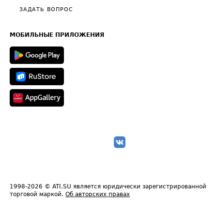
Полезное по перевозкам
Общие положения
ЗАДАТЬ ВОПРОС
Часто задаваемые вопросы (FAQ)
Карта сайта
Техническая информация
МОБИЛЬНЫЕ ПРИЛОЖЕНИЯ
1998-2026
© ATI.SU является юридически зарегистрированной
торговой маркой.
Об авторских правах