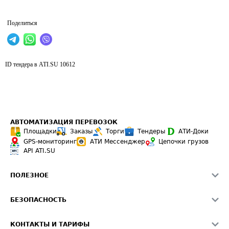
Поделиться
ID тендера в ATI.SU
10612
АВТОМАТИЗАЦИЯ ПЕРЕВОЗОК
Площадки
Заказы
Торги
Тендеры
АТИ-Доки
GPS-мониторинг
АТИ Мессенджер
Цепочки грузов
API ATI.SU
ПОЛЕЗНОЕ
Расчет расстояний
БЕЗОПАСНОСТЬ
Академия ATI.SU
ATI.SU о безопасности
Звезды ATI.SU на вашем сайте
КОНТАКТЫ И ТАРИФЫ