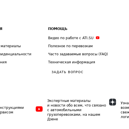
Я
ПОМОЩЬ
Видео по работе с ATI.SU
 материалы
Полезное по перевозкам
фиденциальности
Часто задаваемые вопросы (FAQ)
ения
Техническая информация
ЗАДАТЬ ВОПРОС
Экспертные материалы
Узна
и новости обо всем, что связано
инструкциями
возм
с автомобильными
ервисом
свеж
грузоперевозками, на нашем
логи
Дзене