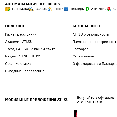
АВТОМАТИЗАЦИЯ ПЕРЕВОЗОК
Площадки
Заказы
Торги
Тендеры
АТИ-Доки
G
ПОЛЕЗНОЕ
БЕЗОПАСНОСТЬ
Расчет расстояний
ATI.SU о безопасности
Академия ATI.SU
Памятка по проверке конт
Звезды ATI.SU на вашем сайте
Светофор+
Индекс ATI.SU FTL РФ
Страхование
Средние ставки
О формировании Паспорт
Выгодные направления
Вступайте в официальн
МОБИЛЬНЫЕ ПРИЛОЖЕНИЯ ATI.SU
АТИ ВКонтакте