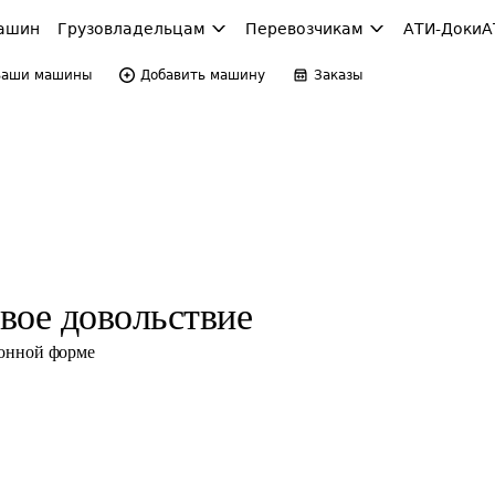
ашин
Грузовладельцам
Перевозчикам
АТИ-Доки
А
Ваши машины
Добавить машину
Заказы
вое довольствие
ронной форме