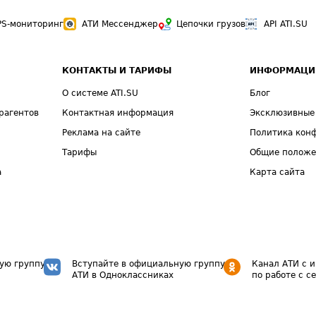
PS-мониторинг
АТИ Мессенджер
Цепочки грузов
API ATI.SU
КОНТАКТЫ И ТАРИФЫ
ИНФОРМАЦИ
О системе ATI.SU
Блог
рагентов
Контактная информация
Эксклюзивные
Реклама на сайте
Политика кон
Тарифы
Общие полож
а
Карта сайта
ую группу
Вступайте в официальную группу
Канал АТИ с 
АТИ в Одноклассниках
по работе с с