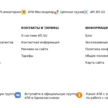
PS-мониторинг
АТИ Мессенджер
Цепочки грузов
API ATI.SU
КОНТАКТЫ И ТАРИФЫ
ИНФОРМАЦИ
О системе ATI.SU
Блог
рагентов
Контактная информация
Эксклюзивные
Реклама на сайте
Политика кон
Тарифы
Общие полож
а
Карта сайта
ую группу
Вступайте в официальную группу
Канал АТИ с 
АТИ в Одноклассниках
по работе с с