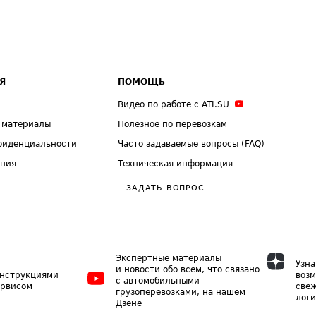
Я
ПОМОЩЬ
Видео по работе с ATI.SU
 материалы
Полезное по перевозкам
фиденциальности
Часто задаваемые вопросы (FAQ)
ения
Техническая информация
ЗАДАТЬ ВОПРОС
Экспертные материалы
Узна
и новости обо всем, что связано
инструкциями
возм
с автомобильными
ервисом
свеж
грузоперевозками, на нашем
логи
Дзене