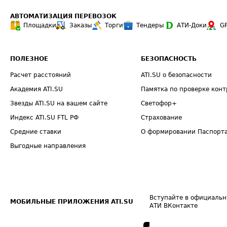
АВТОМАТИЗАЦИЯ ПЕРЕВОЗОК
Площадки
Заказы
Торги
Тендеры
АТИ-Доки
G
ПОЛЕЗНОЕ
БЕЗОПАСНОСТЬ
Расчет расстояний
ATI.SU о безопасности
Академия ATI.SU
Памятка по проверке конт
Звезды ATI.SU на вашем сайте
Светофор+
Индекс ATI.SU FTL РФ
Страхование
Средние ставки
О формировании Паспорт
Выгодные направления
Вступайте в официальн
МОБИЛЬНЫЕ ПРИЛОЖЕНИЯ ATI.SU
АТИ ВКонтакте