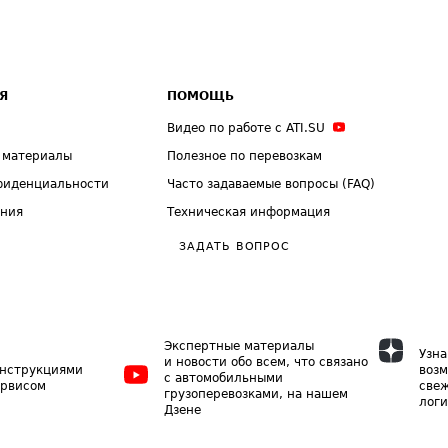
Я
ПОМОЩЬ
Видео по работе с ATI.SU
 материалы
Полезное по перевозкам
фиденциальности
Часто задаваемые вопросы (FAQ)
ения
Техническая информация
ЗАДАТЬ ВОПРОС
Экспертные материалы
Узна
и новости обо всем, что связано
инструкциями
возм
с автомобильными
ервисом
свеж
грузоперевозками, на нашем
логи
Дзене