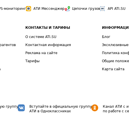
PS-мониторинг
АТИ Мессенджер
Цепочки грузов
API ATI.SU
КОНТАКТЫ И ТАРИФЫ
ИНФОРМАЦИ
О системе ATI.SU
Блог
рагентов
Контактная информация
Эксклюзивные
Реклама на сайте
Политика кон
Тарифы
Общие полож
а
Карта сайта
ую группу
Вступайте в официальную группу
Канал АТИ с 
АТИ в Одноклассниках
по работе с с