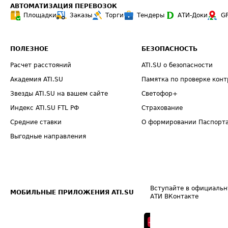
АВТОМАТИЗАЦИЯ ПЕРЕВОЗОК
Площадки
Заказы
Торги
Тендеры
АТИ-Доки
G
ПОЛЕЗНОЕ
БЕЗОПАСНОСТЬ
Расчет расстояний
ATI.SU о безопасности
Академия ATI.SU
Памятка по проверке конт
Звезды ATI.SU на вашем сайте
Светофор+
Индекс ATI.SU FTL РФ
Страхование
Средние ставки
О формировании Паспорт
Выгодные направления
Вступайте в официальн
МОБИЛЬНЫЕ ПРИЛОЖЕНИЯ ATI.SU
АТИ ВКонтакте