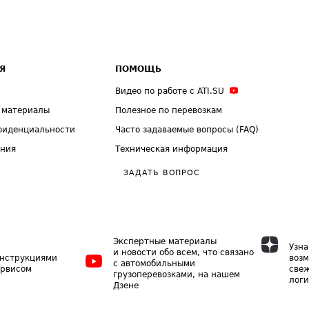
Я
ПОМОЩЬ
Видео по работе с ATI.SU
 материалы
Полезное по перевозкам
фиденциальности
Часто задаваемые вопросы (FAQ)
ения
Техническая информация
ЗАДАТЬ ВОПРОС
Экспертные материалы
Узна
и новости обо всем, что связано
инструкциями
возм
с автомобильными
ервисом
свеж
грузоперевозками, на нашем
логи
Дзене