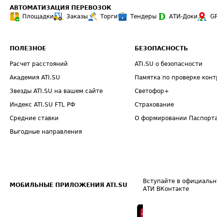
АВТОМАТИЗАЦИЯ ПЕРЕВОЗОК
Площадки
Заказы
Торги
Тендеры
АТИ-Доки
G
ПОЛЕЗНОЕ
БЕЗОПАСНОСТЬ
Расчет расстояний
ATI.SU о безопасности
Академия ATI.SU
Памятка по проверке конт
Звезды ATI.SU на вашем сайте
Светофор+
Индекс ATI.SU FTL РФ
Страхование
Средние ставки
О формировании Паспорт
Выгодные направления
Вступайте в официальн
МОБИЛЬНЫЕ ПРИЛОЖЕНИЯ ATI.SU
АТИ ВКонтакте