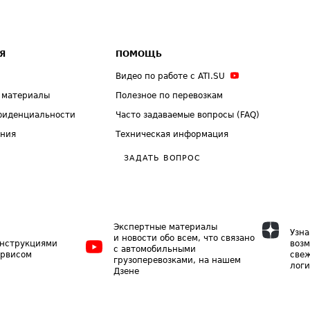
Я
ПОМОЩЬ
Видео по работе с ATI.SU
 материалы
Полезное по перевозкам
фиденциальности
Часто задаваемые вопросы (FAQ)
ения
Техническая информация
ЗАДАТЬ ВОПРОС
Экспертные материалы
Узна
и новости обо всем, что связано
инструкциями
возм
с автомобильными
ервисом
свеж
грузоперевозками, на нашем
логи
Дзене