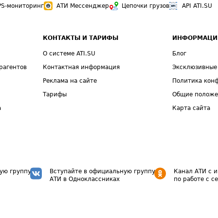
PS-мониторинг
АТИ Мессенджер
Цепочки грузов
API ATI.SU
КОНТАКТЫ И ТАРИФЫ
ИНФОРМАЦИ
О системе ATI.SU
Блог
рагентов
Контактная информация
Эксклюзивные
Реклама на сайте
Политика кон
Тарифы
Общие полож
а
Карта сайта
ую группу
Вступайте в официальную группу
Канал АТИ с 
АТИ в Одноклассниках
по работе с с