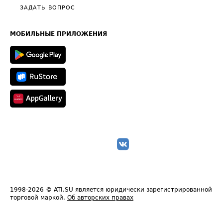
Полезное по перевозкам
Общие положения
ЗАДАТЬ ВОПРОС
Часто задаваемые вопросы (FAQ)
Карта сайта
Техническая информация
МОБИЛЬНЫЕ ПРИЛОЖЕНИЯ
1998-2026
© ATI.SU является юридически зарегистрированной
торговой маркой.
Об авторских правах