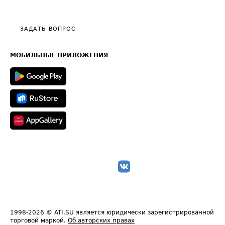
Эксклюзивные материалы
Тарифы
Видео по работе с ATI.SU
Политика конфиденциальности
Полезное по перевозкам
Общие положения
ЗАДАТЬ ВОПРОС
Часто задаваемые вопросы (FAQ)
Карта сайта
Техническая информация
МОБИЛЬНЫЕ ПРИЛОЖЕНИЯ
1998-2026
© ATI.SU является юридически зарегистрированной
торговой маркой.
Об авторских правах