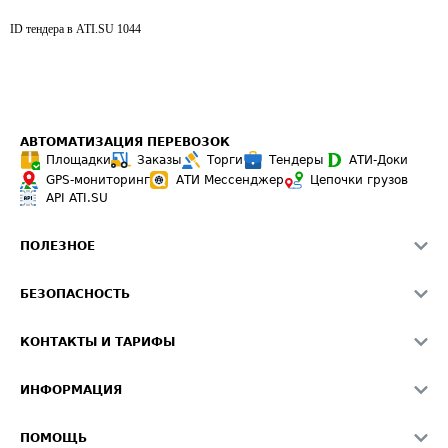
ID тендера в ATI.SU
1044
АВТОМАТИЗАЦИЯ ПЕРЕВОЗОК
Площадки
Заказы
Торги
Тендеры
АТИ-Доки
GPS-мониторинг
АТИ Мессенджер
Цепочки грузов
API ATI.SU
ПОЛЕЗНОЕ
Расчет расстояний
БЕЗОПАСНОСТЬ
Академия ATI.SU
ATI.SU о безопасности
Звезды ATI.SU на вашем сайте
КОНТАКТЫ И ТАРИФЫ
Памятка по проверке контрагентов
Индекс ATI.SU FTL РФ
О системе ATI.SU
Светофор+
Средние ставки
ИНФОРМАЦИЯ
Контактная информация
Страхование
Выгодные направления
Блог
Реклама на сайте
О формировании Паспорта
ПОМОЩЬ