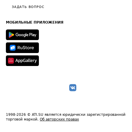
Полезное по перевозкам
Общие положения
ЗАДАТЬ ВОПРОС
Часто задаваемые вопросы (FAQ)
Карта сайта
Техническая информация
МОБИЛЬНЫЕ ПРИЛОЖЕНИЯ
1998-2026
© ATI.SU является юридически зарегистрированной
торговой маркой.
Об авторских правах