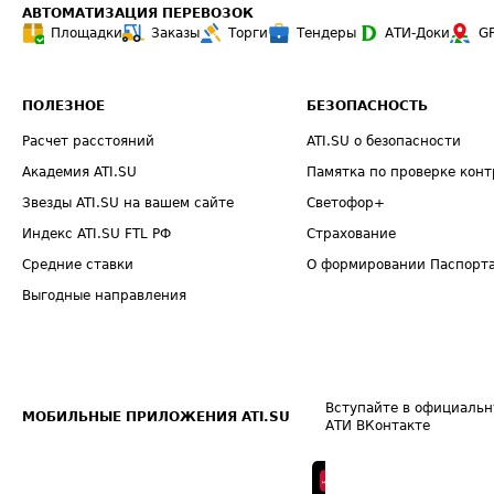
АВТОМАТИЗАЦИЯ ПЕРЕВОЗОК
Площадки
Заказы
Торги
Тендеры
АТИ-Доки
G
ПОЛЕЗНОЕ
БЕЗОПАСНОСТЬ
Расчет расстояний
ATI.SU о безопасности
Академия ATI.SU
Памятка по проверке конт
Звезды ATI.SU на вашем сайте
Светофор+
Индекс ATI.SU FTL РФ
Страхование
Средние ставки
О формировании Паспорт
Выгодные направления
Вступайте в официальн
МОБИЛЬНЫЕ ПРИЛОЖЕНИЯ ATI.SU
АТИ ВКонтакте