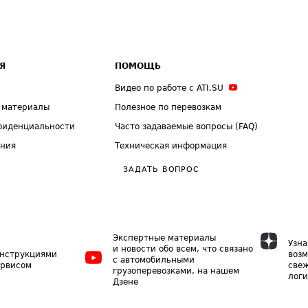
Я
ПОМОЩЬ
Видео по работе с ATI.SU
 материалы
Полезное по перевозкам
фиденциальности
Часто задаваемые вопросы (FAQ)
ения
Техническая информация
ЗАДАТЬ ВОПРОС
Экспертные материалы
Узна
и новости обо всем, что связано
инструкциями
возм
с автомобильными
ервисом
свеж
грузоперевозками, на нашем
логи
Дзене