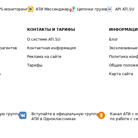
PS-мониторинг
АТИ Мессенджер
Цепочки грузов
API ATI.SU
КОНТАКТЫ И ТАРИФЫ
ИНФОРМАЦИ
О системе ATI.SU
Блог
рагентов
Контактная информация
Эксклюзивные
Реклама на сайте
Политика кон
Тарифы
Общие полож
а
Карта сайта
ую группу
Вступайте в официальную группу
Канал АТИ с 
АТИ в Одноклассниках
по работе с с