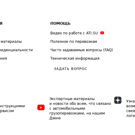
Я
ПОМОЩЬ
Видео по работе с ATI.SU
 материалы
Полезное по перевозкам
фиденциальности
Часто задаваемые вопросы (FAQ)
ения
Техническая информация
ЗАДАТЬ ВОПРОС
Экспертные материалы
Узна
и новости обо всем, что связано
инструкциями
возм
с автомобильными
ервисом
свеж
грузоперевозками, на нашем
логи
Дзене