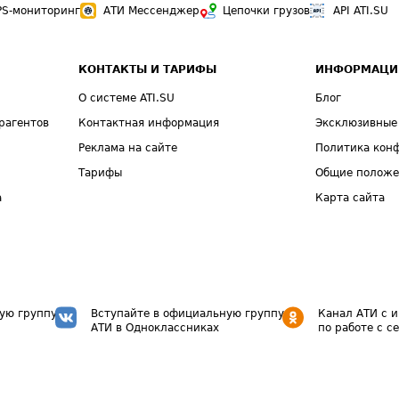
PS-мониторинг
АТИ Мессенджер
Цепочки грузов
API ATI.SU
КОНТАКТЫ И ТАРИФЫ
ИНФОРМАЦИ
О системе ATI.SU
Блог
рагентов
Контактная информация
Эксклюзивные
Реклама на сайте
Политика кон
Тарифы
Общие полож
а
Карта сайта
ую группу
Вступайте в официальную группу
Канал АТИ с 
АТИ в Одноклассниках
по работе с с