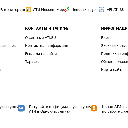
PS-мониторинг
АТИ Мессенджер
Цепочки грузов
API ATI.SU
КОНТАКТЫ И ТАРИФЫ
ИНФОРМАЦИ
О системе ATI.SU
Блог
рагентов
Контактная информация
Эксклюзивные
Реклама на сайте
Политика кон
Тарифы
Общие полож
а
Карта сайта
ую группу
Вступайте в официальную группу
Канал АТИ с 
АТИ в Одноклассниках
по работе с с