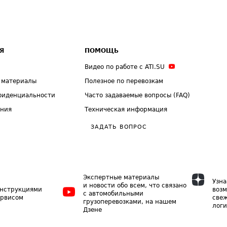
Я
ПОМОЩЬ
Видео по работе с ATI.SU
 материалы
Полезное по перевозкам
фиденциальности
Часто задаваемые вопросы (FAQ)
ения
Техническая информация
ЗАДАТЬ ВОПРОС
Экспертные материалы
Узна
и новости обо всем, что связано
инструкциями
возм
с автомобильными
ервисом
свеж
грузоперевозками, на нашем
логи
Дзене