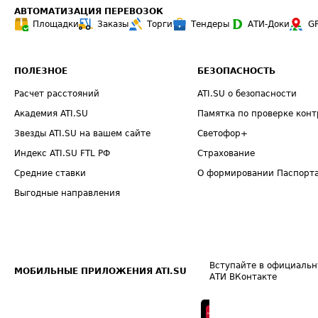
АВТОМАТИЗАЦИЯ ПЕРЕВОЗОК
Площадки
Заказы
Торги
Тендеры
АТИ-Доки
G
ПОЛЕЗНОЕ
БЕЗОПАСНОСТЬ
Расчет расстояний
ATI.SU о безопасности
Академия ATI.SU
Памятка по проверке конт
Звезды ATI.SU на вашем сайте
Светофор+
Индекс ATI.SU FTL РФ
Страхование
Средние ставки
О формировании Паспорт
Выгодные направления
Вступайте в официальн
МОБИЛЬНЫЕ ПРИЛОЖЕНИЯ ATI.SU
АТИ ВКонтакте