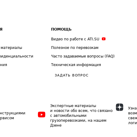
Я
ПОМОЩЬ
Видео по работе с ATI.SU
 материалы
Полезное по перевозкам
фиденциальности
Часто задаваемые вопросы (FAQ)
ения
Техническая информация
ЗАДАТЬ ВОПРОС
Экспертные материалы
Узна
и новости обо всем, что связано
инструкциями
возм
с автомобильными
ервисом
свеж
грузоперевозками, на нашем
логи
Дзене