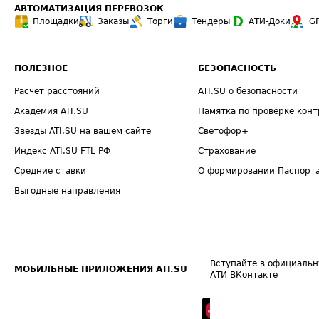
АВТОМАТИЗАЦИЯ ПЕРЕВОЗОК
Площадки
Заказы
Торги
Тендеры
АТИ-Доки
G
ПОЛЕЗНОЕ
БЕЗОПАСНОСТЬ
Расчет расстояний
ATI.SU о безопасности
Академия ATI.SU
Памятка по проверке конт
Звезды ATI.SU на вашем сайте
Светофор+
Индекс ATI.SU FTL РФ
Страхование
Средние ставки
О формировании Паспорт
Выгодные направления
Вступайте в официальн
МОБИЛЬНЫЕ ПРИЛОЖЕНИЯ ATI.SU
АТИ ВКонтакте