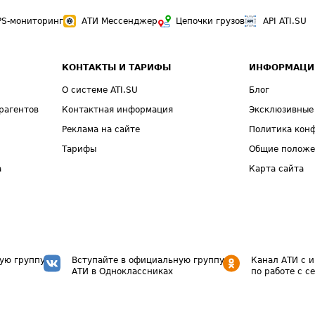
PS-мониторинг
АТИ Мессенджер
Цепочки грузов
API ATI.SU
КОНТАКТЫ И ТАРИФЫ
ИНФОРМАЦИ
О системе ATI.SU
Блог
рагентов
Контактная информация
Эксклюзивные
Реклама на сайте
Политика кон
Тарифы
Общие полож
а
Карта сайта
ую группу
Вступайте в официальную группу
Канал АТИ с 
АТИ в Одноклассниках
по работе с с